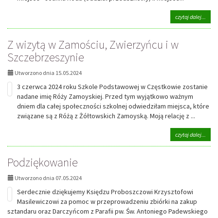
na
czytaj dalej...
tema
Laur
Z wizytą w Zamościu, Zwierzyńcu i w
Szko
Konk
Szczebrzeszynie
Plas
„Port
Utworzono dnia 15.05.2024
Róży
Zamo
3 czerwca 2024 roku Szkole Podstawowej w Częstkowie zostanie
nadane imię Róży Zamoyskiej. Przed tym wyjątkowo ważnym
dniem dla całej społeczności szkolnej odwiedziłam miejsca, które
związane są z Różą z Żółtowskich Zamoyską. Moją relację z ...
na
czytaj dalej...
tema
Z
Podziękowanie
wizyt
w
Zamo
Utworzono dnia 07.05.2024
Zwie
Serdecznie dziękujemy Księdzu Proboszczowi Krzysztofowi
i
w
Masilewiczowi za pomoc w przeprowadzeniu zbiórki na zakup
Szcze
sztandaru oraz Darczyńcom z Parafii pw. Św. Antoniego Padewskiego