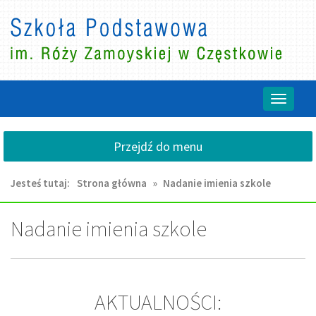
Przejdź
Przejdź
do
do
głównej
wyszukiwarki
treści
Przełącz
nawigacj
Przejdź do menu
Jesteś tutaj:
Strona główna
»
Nadanie imienia szkole
Nadanie imienia szkole
AKTUALNOŚCI: