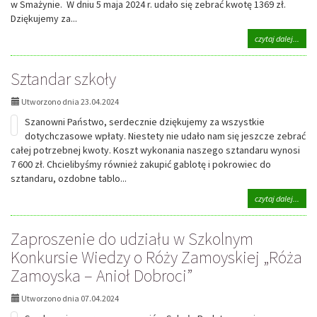
w Smażynie. W dniu 5 maja 2024 r. udało się zebrać kwotę 1369 zł.
Dziękujemy za...
na
czytaj dalej...
tema
Podz
Sztandar szkoły
Utworzono dnia 23.04.2024
Szanowni Państwo, serdecznie dziękujemy za wszystkie
dotychczasowe wpłaty. Niestety nie udało nam się jeszcze zebrać
całej potrzebnej kwoty. Koszt wykonania naszego sztandaru wynosi
7 600 zł. Chcielibyśmy również zakupić gablotę i pokrowiec do
sztandaru, ozdobne tablo...
na
czytaj dalej...
tema
Szta
Zaproszenie do udziału w Szkolnym
szkoł
Konkursie Wiedzy o Róży Zamoyskiej „Róża
Zamoyska – Anioł Dobroci”
Utworzono dnia 07.04.2024