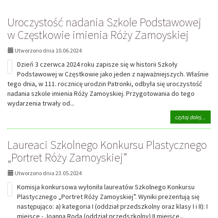
Uroczystość nadania Szkole Podstawowej
w Częstkowie imienia Róży Zamoyskiej
Utworzono dnia 10.06.2024
Dzień 3 czerwca 2024 roku zapisze się w historii Szkoły
Podstawowej w Częstkowie jako jeden z najważniejszych. Właśnie
tego dnia, w 111. rocznicę urodzin Patronki, odbyła się uroczystość
nadania szkole imienia Róży Zamoyskiej. Przygotowania do tego
wydarzenia trwały od...
na
czytaj dalej...
tema
Urocz
Laureaci Szkolnego Konkursu Plastycznego
nada
Szko
„Portret Róży Zamoyskiej”
Pods
w
Utworzono dnia 23.05.2024
Częs
imie
Komisja konkursowa wyłoniła laureatów Szkolnego Konkursu
Róży
Plastycznego „Portret Róży Zamoyskiej”. Wyniki prezentują się
Zamo
następująco: a) kategoria I (oddział przedszkolny oraz klasy I i II): I
miejsce - Joanna Roda (oddział przedszkolny) II miejsce...