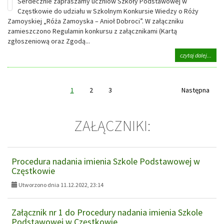
Serdecznie zapraszamy uczniów Szkoły Podstawowej w
Częstkowie do udziału w Szkolnym Konkursie Wiedzy o Róży
Zamoyskiej „Róża Zamoyska – Anioł Dobroci”. W załączniku
zamieszczono Regulamin konkursu z załącznikami (Kartą
zgłoszeniową oraz Zgodą...
na
czytaj dalej...
tema
Zapr
do
udzia
1
2
3
Następna
w
Szko
Konk
ZAŁĄCZNIKI:
Wied
o
Róży
Zamo
„Róż
Procedura nadania imienia Szkole Podstawowej w
Zamo
Częstkowie
–
Anioł
Utworzono dnia 11.12.2022, 23:14
Dobr
Załącznik nr 1 do Procedury nadania imienia Szkole
Podstawowej w Częstkowie