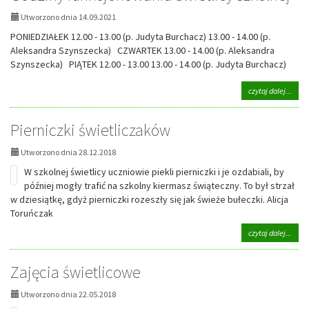
Utworzono dnia 14.09.2021
PONIEDZIAŁEK 12.00 - 13.00 (p. Judyta Burchacz) 13.00 - 14.00 (p.
Aleksandra Szynszecka) CZWARTEK 13.00 - 14.00 (p. Aleksandra
Szynszecka) PIĄTEK 12.00 - 13.00 13.00 - 14.00 (p. Judyta Burchacz)
na
czytaj dalej...
tema
Godz
Pierniczki świetliczaków
funk
świet
szkol
Utworzono dnia 28.12.2018
W szkolnej świetlicy uczniowie piekli pierniczki i je ozdabiali, by
później mogły trafić na szkolny kiermasz świąteczny. To był strzał
w dziesiątkę, gdyż pierniczki rozeszły się jak świeże bułeczki. Alicja
Toruńczak
na
czytaj dalej...
tema
Piern
Zajęcia świetlicowe
świe
Utworzono dnia 22.05.2018