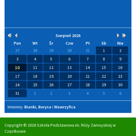
Kalendarium
Sierpień
2026
Rok
Miesiąc
Miesiąc
Rok
wcześniej
wcześniej
później
późni
Pon
Wt
Śr
Czw
Pt
Sb
Nie
27
28
29
30
31
1
2
3
4
5
6
7
8
9
10
11
12
13
14
15
16
17
18
19
20
21
22
23
24
25
26
27
28
29
30
31
1
2
3
4
5
6
Imieniny
Imieniny:
Bianki
,
Borysa
i
Wawrzyñca
Copyright © 2026 Szkoła Podstawowa im. Róży Zamoyskiej w
Częstkowie