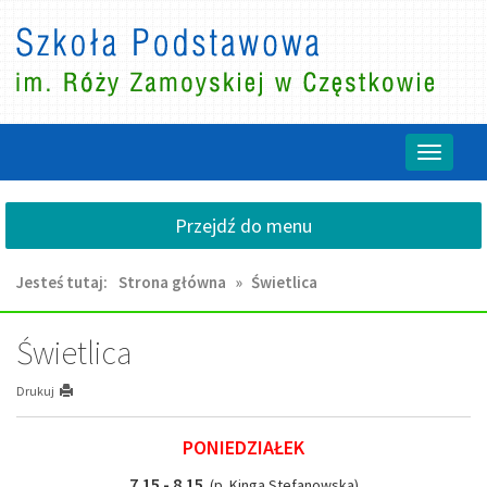
Przejdź
Przejdź
do
do
głównej
wyszukiwarki
treści
Przełącz
nawigacj
Przejdź do menu
Jesteś tutaj:
Strona główna
»
Świetlica
Świetlica
Drukuj
PONIEDZIAŁEK
7.15 - 8.15
(p. Kinga Stefanowska)