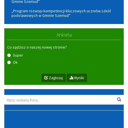
Gminie Szemud”
„Program rozwoju kompetencji kluczowych uczniów szkół
podstawowych w Gminie Szemud”
Ankieta
Co sądzisz o naszej nowej stronie?
Super
Ok
Zagłosuj
Wyniki
Wyszukiwarka
Wys
Zegar