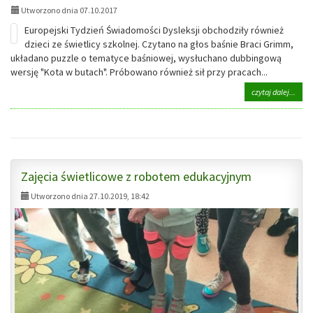
Naro
Utworzono dnia 07.10.2017
:)
Europejski Tydzień Świadomości Dysleksji obchodziły również
dzieci ze świetlicy szkolnej. Czytano na głos baśnie Braci Grimm,
układano puzzle o tematyce baśniowej, wysłuchano dubbingową
wersję "Kota w butach". Próbowano również sił przy pracach...
na
czytaj dalej...
tema
Obch
Euro
Tygo
Świa
GALERIE:
Dysle
Zajęcia świetlicowe z robotem edukacyjnym
Utworzono dnia 27.10.2019, 18:42