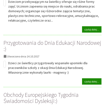
Dzieciom przebywającym na świetlicy oferuje się różne formy
zajęć. Uczniom zapewnia się miejsce do nauki, odrabiania prac
domowych; organizuje się różnorodne zajęcia tematyczne,
plastyczno-techniczne, sportowo-rekreacyjne, umuzykalniające,
relaksacyjne, czytelnicze oraz...
na
czytaj dalej...
tema
Zajęc
Przygotowania do Dnia Edukacji Narodowej
świet
:)
Utworzono dnia 14.10.2017
Dzieci ze świetlicy przygotowały wspaniałe upominki dla
pracowników szkoły z okazji Dnia Edukacji Narodowej.
Własnoręcznie wykonały laurki - magnesy :)
na
czytaj dalej...
tema
Przy
Obchody Europejskiego Tygodnia
do
Dnia
Świadomości Dysleksji:)
Eduka