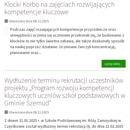
Klocki Korbo na zajęciach rozwijających
rośli
na
kompetencje kluczowe
zajęc
rozwi
Utworzono dnia 08.11.2025
komp
przyr
Podczas zajęć rozwijających kompetencje przyrodnicze oraz
umiejętności uczenia się uczniowie przekonali się, że budowanie z
klocków to nie tylko świetna zabawa, ale także doskonały sposób
na naukę poprzez działanie. Uczniowie ćwiczyli koncentrację,
planowanie oraz...
na
czytaj dalej...
tema
Klock
Wydłużenie terminu rekrutacji uczestników
Korb
na
projektu „Program rozwoju kompetencji
zajęc
kluczowych uczniów szkół podstawowych w
rozwi
komp
Gminie Szemud"
kluc
Utworzono dnia 08.11.2025
Z dniem 31.01.2025 r. w Szkole Podstawowej im. Róży Zamoyskiej w
Częstkowie został wydłużony termin rekrutacji (tj. do dnia 21.02.2025