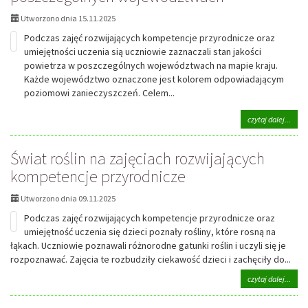
Utworzono dnia 15.11.2025
Podczas zajęć rozwijających kompetencje przyrodnicze oraz
umiejętności uczenia sią uczniowie zaznaczali stan jakości
powietrza w poszczególnych województwach na mapie kraju.
Każde województwo oznaczone jest kolorem odpowiadającym
poziomowi zanieczyszczeń. Celem...
na
czytaj dalej...
tema
Poró
Świat roślin na zajęciach rozwijających
stan
jakoś
kompetencje przyrodnicze
powi
w
Utworzono dnia 09.11.2025
posz
woje
Podczas zajęć rozwijających kompetencje przyrodnicze oraz
umiejętność uczenia się dzieci poznały rośliny, które rosną na
łąkach. Uczniowie poznawali różnorodne gatunki roślin i uczyli się je
rozpoznawać. Zajęcia te rozbudziły ciekawość dzieci i zachęciły do...
na
czytaj dalej...
tema
Świa