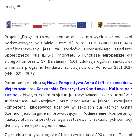
Drukuj
Projekt „Program rozwoju kompetencji kluczowych uczniów szkół
podstawowych w Gminie Szemud” o nr FEPM.05.08-IZ.00-0064/24
współfinansowany jest ze środków Europejskiego Funduszu
Społecznego Plus (EFS+), Priorytetu 5 Fundusze europejskie dla
silnego Pomorza EFS+, Działania nr 5.08. Edukacja ogólna i zawodowa
w ramach programu Fundusze Europejskie dla Pomorza 2021-2027
(FEP 2021 – 2027).
Partnerami projektu są
Nowa Perspektywa Anna Steffke z siedzibą w
Wejherowie
oraz
Kaszubskie Towarzystwo Sportowo – Kulturalne z
Luzina
.
Głównym celem projektu jest wyrównanie szans uczniów z
trudnościami edukacyjnymi oraz podniesienie jakości rozwijania
kompetencji kluczowych uczniów w szkołach dla których Gmina
Szemud jest organem prowadzącym. Podniesienie kompetencji
nauczycieli, nauka praktycznego zastosowania zakupionych pomocy
dydaktycznych jak i wyposażenia.
Z projektu korzystać będzie 31 nauczycieli oraz 390 dzieci z 7 szkół