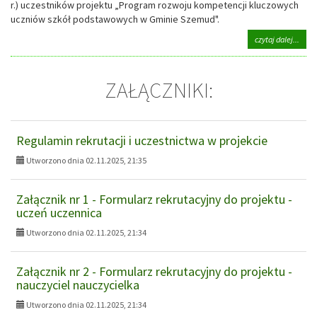
r.) uczestników projektu „Program rozwoju kompetencji kluczowych
uczniów szkół podstawowych w Gminie Szemud".
na
czytaj dalej...
tema
Wydł
term
ZAŁĄCZNIKI:
rekru
ucze
proje
„Pro
rozw
Regulamin rekrutacji i uczestnictwa w projekcie
komp
kluc
Utworzono dnia 02.11.2025, 21:35
uczn
szkół
pods
Załącznik nr 1 - Formularz rekrutacyjny do projektu -
w
uczeń uczennica
Gmin
Szem
Utworzono dnia 02.11.2025, 21:34
Załącznik nr 2 - Formularz rekrutacyjny do projektu -
nauczyciel nauczycielka
Utworzono dnia 02.11.2025, 21:34