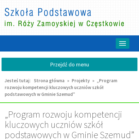
Przejdź
Przejdź
do
do
głównej
wyszukiwarki
treści
Przełącz
nawigacj
Przejdź do menu
Jesteś tutaj:
Strona główna
»
Projekty
»
„Program
rozwoju kompetencji kluczowych uczniów szkół
podstawowych w Gminie Szemud”
„Program rozwoju kompetencji
kluczowych uczniów szkół
podstawowych w Gminie Szemud”