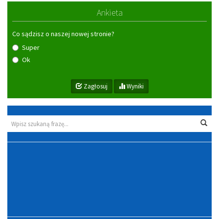
Ankieta
Co sądzisz o naszej nowej stronie?
Super
Ok
Zagłosuj
Wyniki
Wyszukiwarka
Wys
Zegar