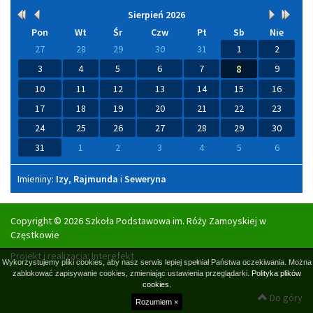
Kalendarium
Sierpień
2026
Rok
Miesiąc
Miesiąc
Rok
wcześniej
wcześniej
później
późni
Pon
Wt
Śr
Czw
Pt
Sb
Nie
27
28
29
30
31
1
2
3
4
5
6
7
8
9
10
11
12
13
14
15
16
17
18
19
20
21
22
23
24
25
26
27
28
29
30
31
1
2
3
4
5
6
Imieniny
Imieniny:
Izy
,
Rajmunda
i
Seweryna
Copyright © 2026 Szkoła Podstawowa im. Róży Zamoyskiej w
Częstkowie
Projekt i realizacja:
Interefekt
Wykorzystujemy pliki cookies, aby nasz serwis lepiej spełniał Państwa oczekiwania. Można
zablokować zapisywanie cookies, zmieniając ustawienia przeglądarki.
Polityka plików
cookies.
Do góry
Rozumiem ×