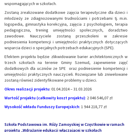
wspomagających w szkołach.
Zostaną zrealizowane dodatkowe zajęcia terapeutyczne dla dzieci i
młodzieży ze zdiagnozowanymi trudnościami i potrzebami tj. m.in.
logopedia, gimnastyka korekcyjna, zajęcia z psychologiem, terapia
pedagogiczna, trening umiejętności społecznych, doradztwo
zawodowe. Nauczyciele zostaną przeszkoleni w zakresie
podniesienia kompetencji i umiejętności praktycznych dotyczących
wsparcia dzieci o specjalnych potrzebach edukacyjnych (SPE).
Efektem projektu będzie zlikwidowanie barier architektonicznych w
trzech szkołach na terenie Gminy Szemud, zapewnienie zajęć
dodatkowych dla uczniów ze SPE oraz podniesienie kompetencji i
umiejętności praktycznych nauczycieli. Rozwiązane lub zniwelowane
zostaną również zidentyfikowane problemy u dzieci.
Okres realizacji projektu
: 01.04.2024 – 31.03.2026
Wartość projektu (całkowity koszt projektu)
:
2 046 546,07 zł
Wysokość wkładu Funduszy Europejskich
:
1 944 218,77 zł
Szkoła Podstawowa im. Róży Zamoyskiej w Częstkowie w ramach
projektu „Wdrażanie edukacji włączającej w szkołach