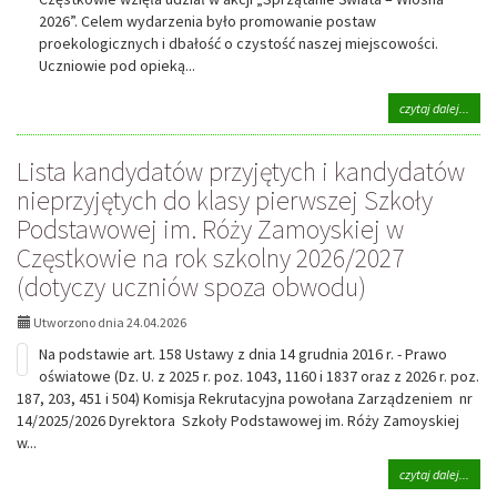
2026”. Celem wydarzenia było promowanie postaw
proekologicznych i dbałość o czystość naszej miejscowości.
Uczniowie pod opieką...
na
czytaj dalej...
tema
Udzia
Lista kandydatów przyjętych i kandydatów
w
akcji
nieprzyjętych do klasy pierwszej Szkoły
„Sprz
Podstawowej im. Róży Zamoyskiej w
Świa
–
Częstkowie na rok szkolny 2026/2027
Wios
2026
(dotyczy uczniów spoza obwodu)
Utworzono dnia 24.04.2026
Na podstawie art. 158 Ustawy z dnia 14 grudnia 2016 r. - Prawo
oświatowe (Dz. U. z 2025 r. poz. 1043, 1160 i 1837 oraz z 2026 r. poz.
187, 203, 451 i 504) Komisja Rekrutacyjna powołana Zarządzeniem nr
14/2025/2026 Dyrektora Szkoły Podstawowej im. Róży Zamoyskiej
w...
na
czytaj dalej...
tema