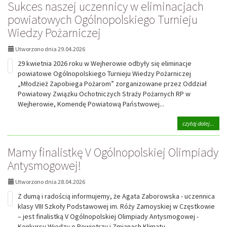
Sukces naszej uczennicy w eliminacjach
podi
w
powiatowych Ogólnopolskiego Turnieju
gmin
Wiedzy Pożarniczej
elimi
55.
Konk
Utworzono dnia 29.04.2026
Recy
29 kwietnia 2026 roku w Wejherowie odbyły się eliminacje
Liter
Kasz
powiatowe Ogólnopolskiego Turnieju Wiedzy Pożarniczej
„Rod
„Młodzież Zapobiega Pożarom” zorganizowane przez Oddział
Mòwa
Powiatowy Związku Ochotniczych Straży Pożarnych RP w
Wejherowie, Komendę Powiatową Państwowej...
na
czytaj dalej...
tema
Sukc
Mamy finalistkę V Ogólnopolskiej Olimpiady
nasze
ucze
Antysmogowej!
w
elimi
Utworzono dnia 28.04.2026
powi
Ogól
Z dumą i radością informujemy, że Agata Zaborowska - uczennica
Turni
klasy VIII Szkoły Podstawowej im. Róży Zamoyskiej w Częstkowie
Wied
– jest finalistką V Ogólnopolskiej Olimpiady Antysmogowej -
Pożar
Konkursu Wiedzy o Powietrzu i Zmianach Klimatu,