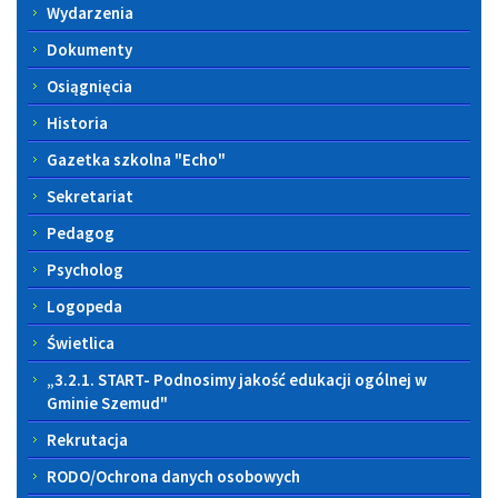
prze
Wydarzenia
w
Szko
Dokumenty
Pods
im.
Osiągnięcia
Róży
Zamo
Historia
w
Częs
Gazetka szkolna "Echo"
na
Sekretariat
rok
szkol
Pedagog
2026
Psycholog
Logopeda
Świetlica
„3.2.1. START- Podnosimy jakość edukacji ogólnej w
Gminie Szemud"
Rekrutacja
RODO/Ochrona danych osobowych