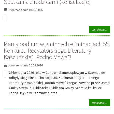
Spotkania z rodzicami (konsultacje)
Trzec
Maj!
Utworzono dnia 04.05.2026
Patri
świę
w
Szko
na
czytaj dalej...
Pods
tema
im.
Spot
Róży
Mamy podium w gminnych eliminacjach 55.
z
Zamo
rodz
w
Konkursu Recytatorskiego Literatury
(kons
Częs
Kaszubskiej „Rodnô Mòwa”!
Utworzono dnia 30.04.2026
29 kwietnia 2026 roku w Centrum Samorządowym w Szemudzie
odbyły się gminne eliminacje 55. Konkursu Recytatorskiego
Literatury Kaszubskiej „Rodnô Mòwa” zorganizowane przez Urząd
Gminy Szemud, Bibliotekę Publiczną Gminy Szemud im. ks. dr.
Leona Heyke w Szemudzie oraz...
na
czytaj dalej...
tema
Mam