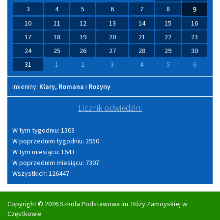
3
4
5
6
7
8
9
10
11
12
13
14
15
16
17
18
19
20
21
22
23
24
25
26
27
28
29
30
31
1
2
3
4
5
6
Imieniny
Imieniny:
Klary
,
Romana
i
Rozyny
Licznik odwiedzin:
W tym tygodniu: 1303
W poprzednim tygodniu: 2950
W tym miesiącu: 1643
W poprzednim miesiącu: 7307
Wszystkich: 126447
Copyright © 2026 Szkoła Podstawowa im. Róży Zamoyskiej w
Częstkowie