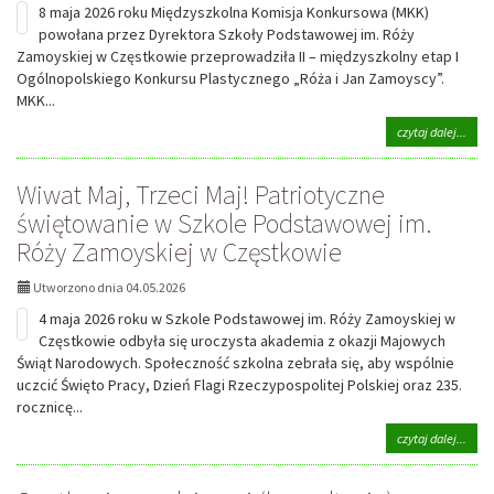
8 maja 2026 roku Międzyszkolna Komisja Konkursowa (MKK)
powołana przez Dyrektora Szkoły Podstawowej im. Róży
Zamoyskiej w Częstkowie przeprowadziła II – międzyszkolny etap I
Ogólnopolskiego Konkursu Plastycznego „Róża i Jan Zamoyscy”.
MKK...
na
czytaj dalej...
tema
Listy
Wiwat Maj, Trzeci Maj! Patriotyczne
ucze
zakw
świętowanie w Szkole Podstawowej im.
do
Róży Zamoyskiej w Częstkowie
udzia
w
III
Utworzono dnia 04.05.2026
etapi
4 maja 2026 roku w Szkole Podstawowej im. Róży Zamoyskiej w
I
Ogól
Częstkowie odbyła się uroczysta akademia z okazji Majowych
Konk
Świąt Narodowych. Społeczność szkolna zebrała się, aby wspólnie
Plas
uczcić Święto Pracy, Dzień Flagi Rzeczypospolitej Polskiej oraz 235.
„Róż
rocznicę...
i
Jan
na
czytaj dalej...
Zamo
tema
Wiwa
Maj,