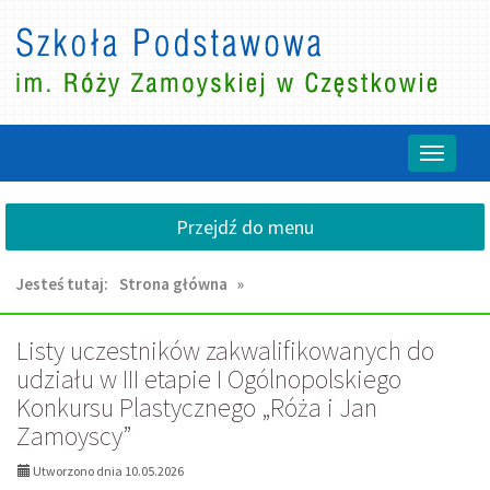
Przejdź
Przejdź
do
do
głównej
wyszukiwarki
treści
Przełącz
nawigacj
Przejdź do menu
Jesteś tutaj:
Strona główna
»
AKTUALNOŚCI,
Listy uczestników zakwalifikowanych do
udziału w III etapie I Ogólnopolskiego
strona
Konkursu Plastycznego „Róża i Jan
4:
Zamoyscy”
Utworzono dnia 10.05.2026