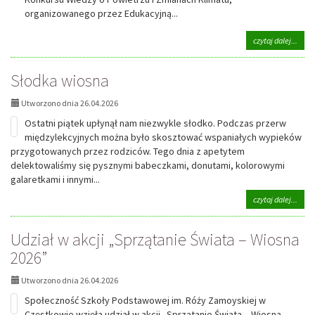
organizowanego przez Edukacyjną...
na
czytaj dalej...
tema
Mam
Słodka wiosna
final
V
Ogól
Utworzono dnia 26.04.2026
Olim
Ostatni piątek upłynął nam niezwykle słodko. Podczas przerw
Anty
międzylekcyjnych można było skosztować wspaniałych wypieków
przygotowanych przez rodziców. Tego dnia z apetytem
delektowaliśmy się pysznymi babeczkami, donutami, kolorowymi
galaretkami i innymi...
na
czytaj dalej...
tema
Słod
Udział w akcji „Sprzątanie Świata – Wiosna
wios
2026”
Utworzono dnia 26.04.2026
Społeczność Szkoły Podstawowej im. Róży Zamoyskiej w
Częstkowie wzięła udział w akcji „Sprzątanie Świata – Wiosna