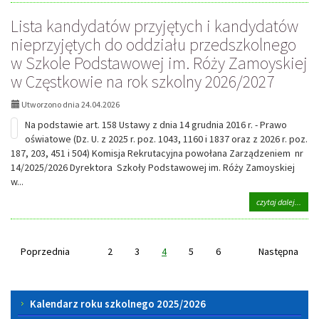
Lista
Lista kandydatów przyjętych i kandydatów
kand
przyj
nieprzyjętych do oddziału przedszkolnego
i
w Szkole Podstawowej im. Róży Zamoyskiej
kand
niepr
w Częstkowie na rok szkolny 2026/2027
do
klasy
Utworzono dnia 24.04.2026
pierw
Szkoł
Na podstawie art. 158 Ustawy z dnia 14 grudnia 2016 r. - Prawo
Pods
oświatowe (Dz. U. z 2025 r. poz. 1043, 1160 i 1837 oraz z 2026 r. poz.
im.
187, 203, 451 i 504) Komisja Rekrutacyjna powołana Zarządzeniem nr
Róży
14/2025/2026 Dyrektora Szkoły Podstawowej im. Róży Zamoyskiej
Zamo
w
w...
Częs
na
czytaj dalej...
na
tema
rok
Lista
szkol
kand
2026
przyj
Poprzednia
2
3
4
5
6
Następna
(doty
i
uczn
kand
spoz
niepr
obwo
Menu
do
Kalendarz roku szkolnego 2025/2026
oddzi
boczne