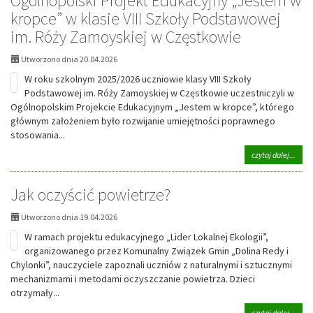
Ogólnopolski Projekt Edukacyjny „Jestem w
wybi
kropce” w klasie VIII Szkoły Podstawowej
Wyją
im. Róży Zamoyskiej w Częstkowie
obch
Dnia
Ziem
Utworzono dnia 20.04.2026
w
W roku szkolnym 2025/2026 uczniowie klasy VIII Szkoły
Szko
Pods
Podstawowej im. Róży Zamoyskiej w Częstkowie uczestniczyli w
im.
Ogólnopolskim Projekcie Edukacyjnym „Jestem w kropce”, którego
Róży
głównym założeniem było rozwijanie umiejętności poprawnego
Zamo
stosowania...
w
Częs
na
czytaj dalej...
tema
Ogól
Jak oczyścić powietrze?
Proje
Eduk
„Jes
Utworzono dnia 19.04.2026
w
W ramach projektu edukacyjnego „Lider Lokalnej Ekologii”,
krop
w
organizowanego przez Komunalny Związek Gmin „Dolina Redy i
klasi
Chylonki”, nauczyciele zapoznali uczniów z naturalnymi i sztucznymi
VIII
mechanizmami i metodami oczyszczanie powietrza. Dzieci
Szkoł
otrzymały...
Pods
im.
na
czytaj dalej...