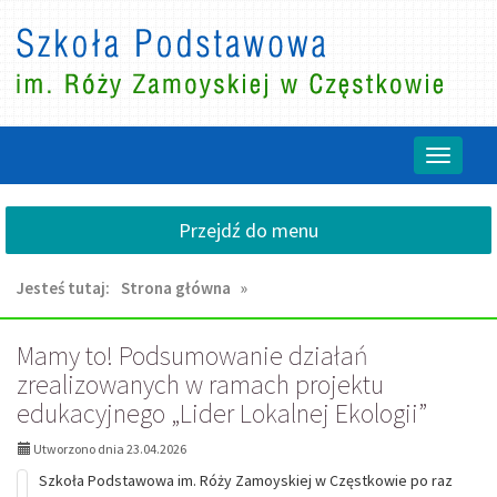
Przejdź
Przejdź
do
do
głównej
wyszukiwarki
treści
Przełącz
nawigacj
Przejdź do menu
Jesteś tutaj:
Strona główna
»
AKTUALNOŚCI,
Mamy to! Podsumowanie działań
zrealizowanych w ramach projektu
strona
edukacyjnego „Lider Lokalnej Ekologii”
5:
Utworzono dnia 23.04.2026
Szkoła Podstawowa im. Róży Zamoyskiej w Częstkowie po raz