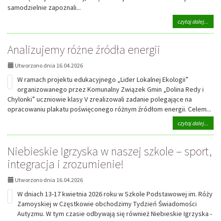
samodzielnie zapoznali...
na
czytaj dalej...
tema
Ener
Analizujemy różne źródła energii
elekt
–
lekcj
Utworzono dnia 16.04.2026
odwr
W ramach projektu edukacyjnego „Lider Lokalnej Ekologii”
w
klasi
organizowanego przez Komunalny Związek Gmin „Dolina Redy i
VI
Chylonki” uczniowie klasy V zrealizowali zadanie polegające na
opracowaniu plakatu poświęconego różnym źródłom energii. Celem...
na
czytaj dalej...
tema
Anal
Niebieskie Igrzyska w naszej szkole – sport,
różn
źródł
integracja i zrozumienie!
energ
Utworzono dnia 16.04.2026
W dniach 13-17 kwietnia 2026 roku w Szkole Podstawowej im. Róży
Zamoyskiej w Częstkowie obchodzimy Tydzień Świadomości
Autyzmu. W tym czasie odbywają się również Niebieskie Igrzyska -