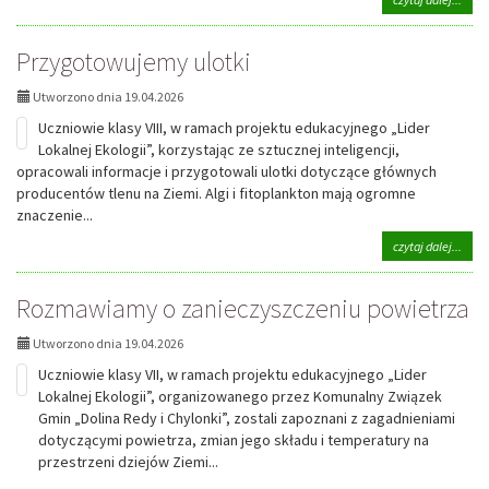
Róży
tema
Zamo
Jak
w
Przygotowujemy ulotki
oczyś
Częs
powi
Utworzono dnia 19.04.2026
Uczniowie klasy VIII, w ramach projektu edukacyjnego „Lider
Lokalnej Ekologii”, korzystając ze sztucznej inteligencji,
opracowali informacje i przygotowali ulotki dotyczące głównych
producentów tlenu na Ziemi. Algi i fitoplankton mają ogromne
znaczenie...
na
czytaj dalej...
tema
Przy
Rozmawiamy o zanieczyszczeniu powietrza
ulotk
Utworzono dnia 19.04.2026
Uczniowie klasy VII, w ramach projektu edukacyjnego „Lider
Lokalnej Ekologii”, organizowanego przez Komunalny Związek
Gmin „Dolina Redy i Chylonki”, zostali zapoznani z zagadnieniami
dotyczącymi powietrza, zmian jego składu i temperatury na
przestrzeni dziejów Ziemi...