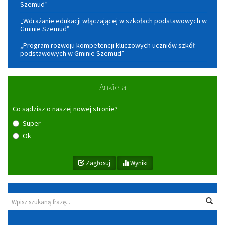
Szemud”
„Wdrażanie edukacji włączającej w szkołach podstawowych w
Gminie Szemud”
„Program rozwoju kompetencji kluczowych uczniów szkół
podstawowych w Gminie Szemud”
Ankieta
Co sądzisz o naszej nowej stronie?
Super
Ok
Zagłosuj
Wyniki
Wyszukiwarka
Wys