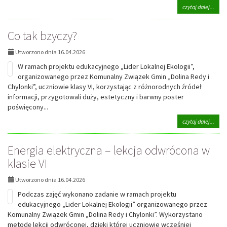
na
czytaj dalej...
tema
Roz
Co tak bzyczy?
o
zanie
powi
Utworzono dnia 16.04.2026
W ramach projektu edukacyjnego „Lider Lokalnej Ekologii”,
organizowanego przez Komunalny Związek Gmin „Dolina Redy i
Chylonki”, uczniowie klasy VI, korzystając z różnorodnych źródeł
informacji, przygotowali duży, estetyczny i barwny poster
poświęcony...
na
czytaj dalej...
tema
Co
Energia elektryczna – lekcja odwrócona w
tak
bzycz
klasie VI
Utworzono dnia 16.04.2026
Podczas zajęć wykonano zadanie w ramach projektu
edukacyjnego „Lider Lokalnej Ekologii” organizowanego przez
Komunalny Związek Gmin „Dolina Redy i Chylonki”. Wykorzystano
metodę lekcji odwróconej, dzięki której uczniowie wcześniej