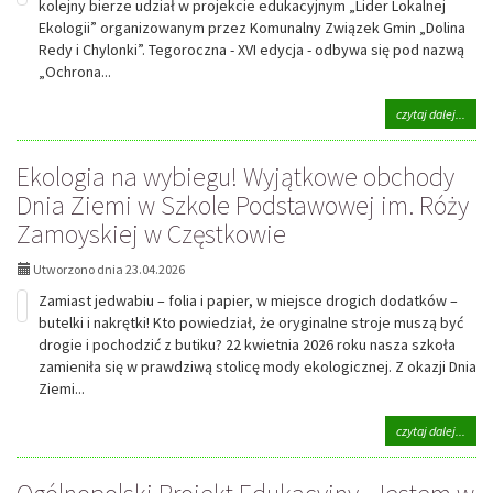
kolejny bierze udział w projekcie edukacyjnym „Lider Lokalnej
Ekologii” organizowanym przez Komunalny Związek Gmin „Dolina
Redy i Chylonki”. Tegoroczna - XVI edycja - odbywa się pod nazwą
„Ochrona...
na
czytaj dalej...
tema
Mam
Ekologia na wybiegu! Wyjątkowe obchody
to!
Pods
Dnia Ziemi w Szkole Podstawowej im. Róży
dział
Zamoyskiej w Częstkowie
zrea
w
rama
Utworzono dnia 23.04.2026
proje
Zamiast jedwabiu – folia i papier, w miejsce drogich dodatków –
eduk
„Lide
butelki i nakrętki! Kto powiedział, że oryginalne stroje muszą być
Loka
drogie i pochodzić z butiku? 22 kwietnia 2026 roku nasza szkoła
Ekolo
zamieniła się w prawdziwą stolicę mody ekologicznej. Z okazji Dnia
Ziemi...
na
czytaj dalej...
tema
Ekol
na