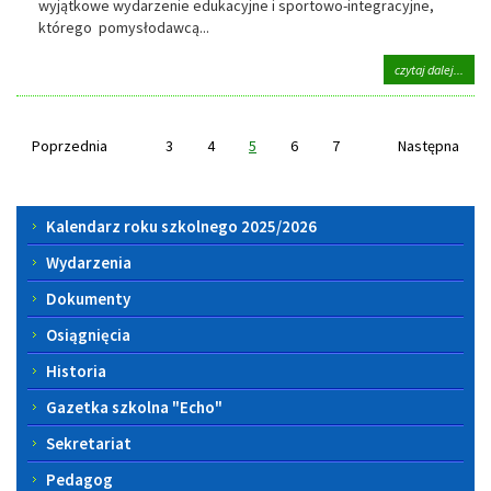
wyjątkowe wydarzenie edukacyjne i sportowo-integracyjne,
którego pomysłodawcą...
na
czytaj dalej...
tema
Niebi
Igrzy
w
Poprzednia
3
4
5
6
7
Następna
nasze
szkol
–
Menu
sport
Kalendarz roku szkolnego 2025/2026
integ
boczne
i
Wydarzenia
zroz
Dokumenty
Osiągnięcia
Historia
Gazetka szkolna "Echo"
Sekretariat
Pedagog